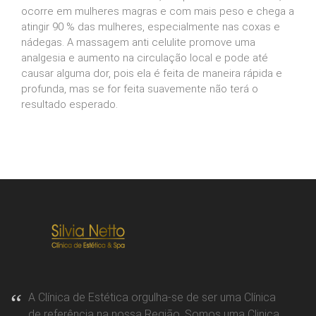
ocorre em mulheres magras e com mais peso e chega a
atingir 90 % das mulheres, especialmente nas coxas e
nádegas. A massagem anti celulite promove uma
analgesia e aumento na circulação local e pode até
causar alguma dor, pois ela é feita de maneira rápida e
profunda, mas se for feita suavemente não terá o
resultado esperado.
A Clínica de Estética orgulha-se de ser uma Clínica
de referência na nossa Região. Somos uma Clinica