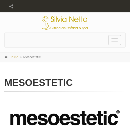
Toggle
navigat
Início
Mesoestetic
MESOESTETIC